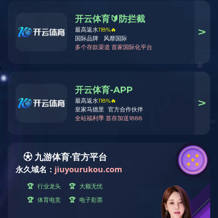
娱乐革命先锋
商务合作
娱乐革命先锋
首页
关于九游娱乐（NineGame Sports）官方网站
企业介绍
九游娱乐（NineGame Sports）官方网站荣誉
发展历程
总裁寄语
展望未来
九游娱乐中心
九游娱乐分类
新品速递
九游娱乐（NineGame Sports）
官方网站定制
品牌家族
九游娱乐（NineGame Sports）官方网站文具
维克熊
新闻中心
企业动态
展会资讯
九游娱乐（NineGame Sports）官方